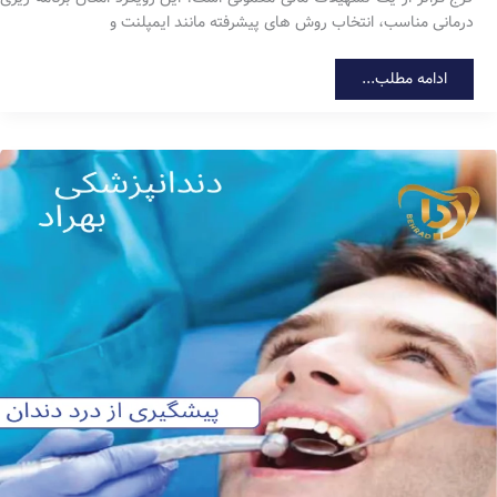
درمانی مناسب، انتخاب روش های پیشرفته مانند ایمپلنت و
دندانپزشکی
ادامه مطلب...
اقساطی
در
کرج
همراه
با
کلینیک
دندانپزشکی
بهراد