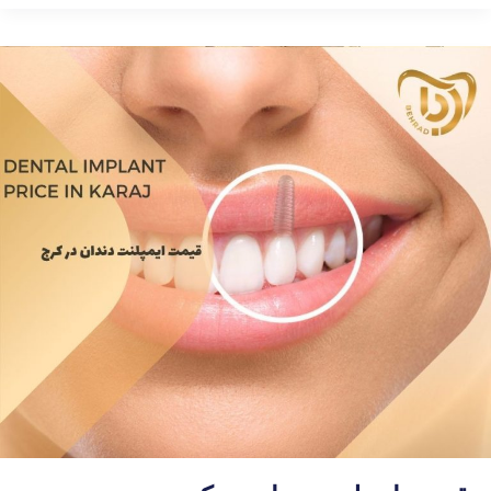
درد
دندان:
بهترین
ترفند
های
پیشگیری
از
درد
دندان