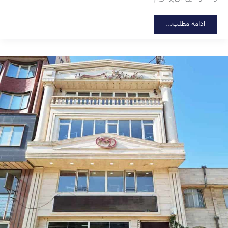
چگونه
ادامه مطلب...
دندانپزشکی
خوب
در
کرج
را
پیدا
کنیم؟