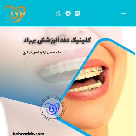
رش
ه
حتوا