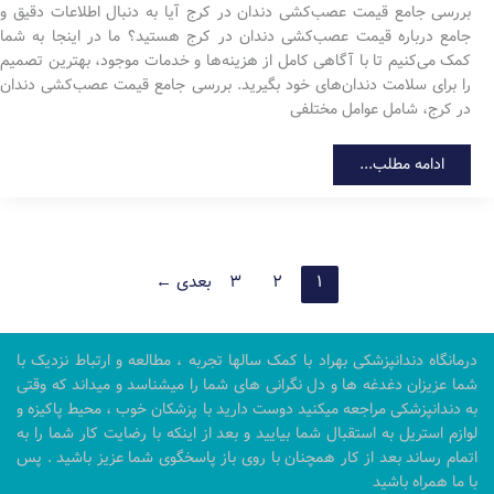
بررسی جامع قیمت عصب‌کشی دندان در کرج آیا به دنبال اطلاعات دقیق و
جامع درباره قیمت عصب‌کشی دندان در کرج هستید؟ ما در اینجا به شما
کمک می‌کنیم تا با آگاهی کامل از هزینه‌ها و خدمات موجود، بهترین تصمیم
را برای سلامت دندان‌های خود بگیرید. بررسی جامع قیمت عصب‌کشی دندان
در کرج، شامل عوامل مختلفی
بررسی
ادامه مطلب...
جامع
قیمت
عصب‌کشی
دندان
در
کرج
۱
۲
۳
بعدی
←
درمانگاه دندانپزشکی بهراد با کمک سالها تجربه ، مطالعه و ارتباط نزدیک با
شما عزیزان دغدغه ها و دل نگرانی های شما را میشناسد و میداند که وقتی
به دندانپزشکی مراجعه میکنید دوست دارید با پزشکان خوب ، محیط پاکیزه و
لوازم استریل به استقبال شما بیایید و بعد از اینکه با رضایت کار شما را به
اتمام رساند بعد از کار همچنان با روی باز پاسخگوی شما عزیز باشید . پس
با ما همراه باشید