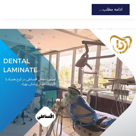
ایمپلنت
ادامه مطلب...
کره‌ای
با
بیمه
تکمیلی
در
کرج